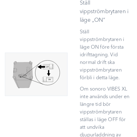
Ställ
a
Idrifttagning
vippströmbrytaren i
r
läge „ON“
Funktion och navigering
s
Ställ
vippströmbrytaren i
Bluetooth
ö
läge ON före första
k
Auracast
idrifttagning. Vid
normal drift ska
EQ BOOST
vippströmbrytaren
förbli i detta läge.
sonoro VIBES-app
Om sonoro VIBES XL
inte används under en
Stöldskydd
längre tid bör
vippströmbrytaren
Resefodral
ställas i läge OFF för
att undvika
Batteribyte
djupurladdning av