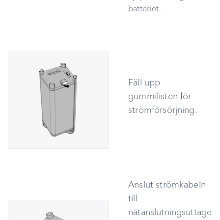
batteriet.
Felsökning
Rengöring och skötsel
Avfallshantering
Fäll upp
Bilaga
gummilisten för
Försäkran om
strömförsörjning.
överensstämmelse
Anslut strömkabeln
till
nätanslutningsuttage