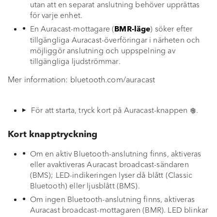
utan att en separat anslutning behöver upprättas
a
Idrifttagning
för varje enhet.
r
En Auracast-mottagare (
) söker efter
BMR-läge
Funktion och navigering
tillgängliga Auracast-överföringar i närheten och
s
möjliggör anslutning och uppspelning av
tillgängliga ljudströmmar.
Bluetooth
ö
Mer information: bluetooth.com/auracast
k
Auracast
EQ BOOST
För att starta, tryck kort på Auracast-knappen
.
sonoro VIBES-app
Kort knapptryckning
Om en aktiv Bluetooth-anslutning finns, aktiveras
Stöldskydd
eller avaktiveras Auracast broadcast-sändaren
(BMS); LED-indikeringen lyser då blått (Classic
Resefodral
Bluetooth) eller ljusblått (BMS).
Om ingen Bluetooth-anslutning finns, aktiveras
Batteribyte
Auracast broadcast-mottagaren (BMR). LED blinkar