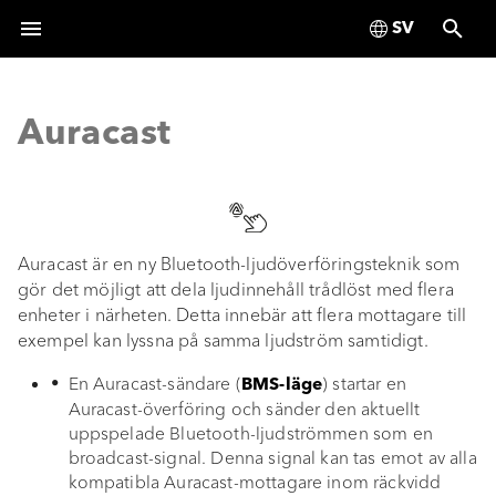
Deutsch
I
English
n
Auracast
Français
Dokumentinformation
Dokumentinformation
Dokumentinformation
Allmänna
Ovansida
Packa upp enheten
Översikt
Kassera förpackningen
Godkännandemärkningar
Allmänna
Allmänna
Allmänna
Ovansida
Översikt
Översikt
Kassera förpackningen
Godkännandemärkningar
i
säkerhetsanvisningar
säkerhetsanvisningar
säkerhetsanvisningar
säkerhetsanvisningar
Español
t
Säkerhetsinformation
Säkerhetsinformation
Säkerhetsinformation
Undersida
Knapplås
Kassera enheten
Undersida
Knapplås
BMS (sändare)
Kassera enheten
Italiano
Batteri
Batteri
Batteri
Batteri
i
Leveransomfattning
Fabriksåterställning
Fabriksåterställning
BMR (mottagare)
Nederlands
Auracast är en ny Bluetooth-ljudöverföringsteknik som
a
gör det möjligt att dela ljudinnehåll trådlöst med flera
Polski
Produktöversikt
enheter i närheten. Detta innebär att flera mottagare till
l
exempel kan lyssna på samma ljudström samtidigt.
Svenska
i
Status-LED
En Auracast-sändare (
) startar en
BMS-läge
s
Auracast-överföring och sänder den aktuellt
Tekniska data
uppspelade Bluetooth-ljudströmmen som en
e
broadcast-signal. Denna signal kan tas emot av alla
Packa upp enheten
r
kompatibla Auracast-mottagare inom räckvidd