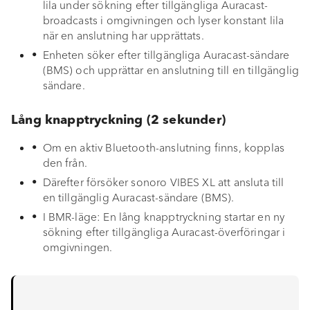
lila under sökning efter tillgängliga Auracast-
Felsökning
broadcasts i omgivningen och lyser konstant lila
när en anslutning har upprättats.
Rengöring och skötsel
Enheten söker efter tillgängliga Auracast-sändare
(BMS) och upprättar en anslutning till en tillgänglig
Avfallshantering
sändare.
Bilaga
Lång knapptryckning (2 sekunder)
Om en aktiv Bluetooth-anslutning finns, kopplas
Försäkran om
den från.
överensstämmelse
Därefter försöker sonoro VIBES XL att ansluta till
en tillgänglig Auracast-sändare (BMS).
I BMR-läge: En lång knapptryckning startar en ny
sökning efter tillgängliga Auracast-överföringar i
omgivningen.