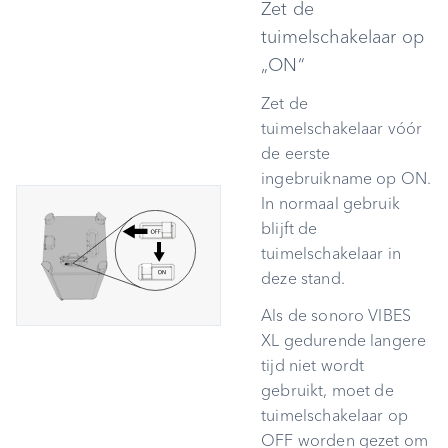
Zet de
a
Ingebruikname
tuimelschakelaar op
l
„ON“
Functies en navigatie
i
Zet de
tuimelschakelaar vóór
Bluetooth
s
de eerste
e
Auracast
ingebruikname op ON.
r
In normaal gebruik
EQ BOOST
blijft de
e
tuimelschakelaar in
n
sonoro VIBES-app
deze stand.
Als de sonoro VIBES
Diefstalbeveiliging
XL gedurende langere
tijd niet wordt
Reisetui
gebruikt, moet de
tuimelschakelaar op
Batterij vervangen
OFF worden gezet om