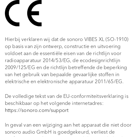
a
Ingebruikname
l
Functies en navigatie
i
Bluetooth
Hierbij verklaren wij dat de sonoro VIBES XL (SO-1910)
s
op basis van zijn ontwerp, constructie en uitvoering
e
voldoet aan de essentiële eisen van de richtlijn voor
Auracast
radioapparatuur 2014/53/EG, de ecodesignrichtlijn
r
2009/125/EG en de richtlijn betreffende de beperking
EQ BOOST
e
van het gebruik van bepaalde gevaarlijke stoffen in
elektrische en elektronische apparatuur 2011/65/EG.
n
sonoro VIBES-app
De volledige tekst van de EU-conformiteitsverklaring is
Diefstalbeveiliging
beschikbaar op het volgende internetadres:
https://sonoro.com/support
Reisetui
In geval van een wijziging aan het apparaat die niet door
Batterij vervangen
sonoro audio GmbH is goedgekeurd, verliest de