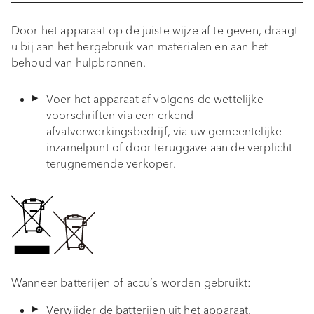
a
Ingebruikname
Door het apparaat op de juiste wijze af te geven, draagt
l
u bij aan het hergebruik van materialen en aan het
Functies en navigatie
behoud van hulpbronnen.
i
Bluetooth
s
Voer het apparaat af volgens de wettelijke
voorschriften via een erkend
e
Auracast
afvalverwerkingsbedrijf, via uw gemeentelijke
r
inzamelpunt of door teruggave aan de verplicht
EQ BOOST
terugnemende verkoper.
e
n
sonoro VIBES-app
Diefstalbeveiliging
Reisetui
Wanneer batterijen of accu’s worden gebruikt:
Batterij vervangen
Verwijder de batterijen uit het apparaat.