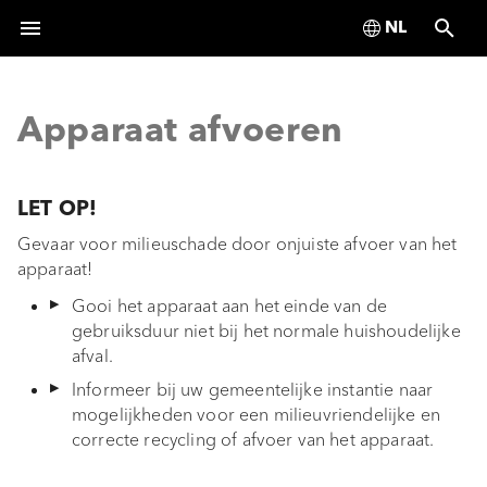
Deutsch
Z
English
o
Apparaat afvoeren
Français
Documentinformatie
Documentinformatie
Documentinformatie
Algemene
Bovenaanzicht
Apparaat uitpakken
Overzicht
Overzicht
Keurmerken
Algemene
Algemene
Algemene
Bovenaanzicht
Overzicht
Overzicht
Verpakking afvoeren
Keurmerken
e
veiligheidsinstructies
veiligheidsinstructies
veiligheidsinstructies
veiligheidsinstructies
Español
k
Veiligheidsinformatie
Veiligheidsinformatie
Veiligheidsinformatie
Onderaanzicht
Toetsvergrendeling
BMS (zender)
Onderaanzicht
Toetsvergrendeling
BMS (zender)
Apparaat afvoeren
LET OP!
Italiano
Batterij
Batterij
Batterij
Batterij
e
Gevaar voor milieuschade door onjuiste afvoer van het
Leveringsomvang
Fabrieksreset
BMR (ontvanger)
Fabrieksreset
BMR (ontvanger)
Nederlands
apparaat!
n
Polski
Gooi het apparaat aan het einde van de
Apparaatoverzicht
i
gebruiksduur niet bij het normale huishoudelijke
Svenska
n
afval.
Status-led
Informeer bij uw gemeentelijke instantie naar
i
Technische specificaties
mogelijkheden voor een milieuvriendelijke en
t
correcte recycling of afvoer van het apparaat.
Apparaat uitpakken
i