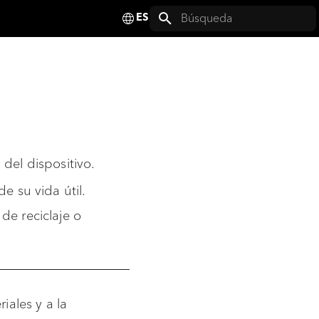
Deutsch
Inicializando búsqueda
English
Français
Español
Italiano
el dispositivo.
Nederlands
e su vida útil.
Polski
de reciclaje o
Svenska
iales y a la