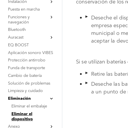
conservación de los r
Instalación
Puesta en marcha
Puesta en marcha
Desembalar el
Funciones y
dispositivo
Funciones y
Deseche el disp
navegación
navegación
empresa especi
Bluetooth
Vista general
Bluetooth
Vista general
municipal o me
Auracast
Bloqueo de teclas
Auracast
Bloqueo de teclas
aceptar la devo
EQ BOOST
Restablecimiento de
Vista general
EQ BOOST
Restablecimiento de
Vista general
fábrica
Aplicación sonoro VIBES
BMS (transmisor)
fábrica
Aplicación sonoro VIBES
BMS (transmisor)
Protección antirrobo
BMR (receptor)
Protección antirrobo
BMR (receptor)
Si se utilizan batería
Funda de transporte
Funda de transporte
Cambio de batería
Retire las bater
Cambio de batería
Solución de problemas
Solución de problemas
Deseche las ba
Limpieza y cuidado
Limpieza y cuidado
a un punto de 
Eliminación
Eliminación
Anexo
Eliminar el embalaje
Eliminar el embalaje
Declaración de
Eliminar el dispositivo
Marcados de
Eliminar el
conformidad
conformidad
dispositivo
Anexo