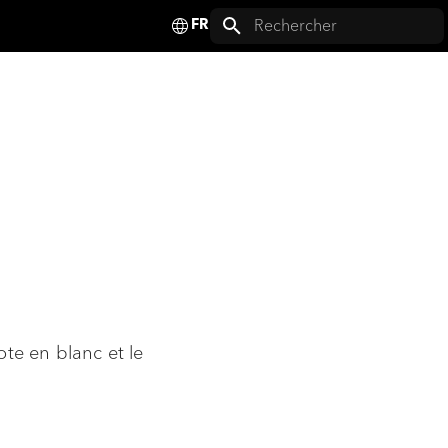
Deutsch
Initialisation de la recherc
English
Français
Español
Italiano
Nederlands
Polski
Svenska
note en blanc et le