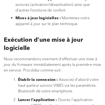
r
sonores (activation/désactivation) ainsi que
c
d’autres fonctions de confort.
Dépannage
Maintenez votre
h
Mises à jour logicielles :
Nettoyage et entretien
appareil à jour sur le plan technique.
e
Élimination
Exécution d’une mise à jour
Annexe
logicielle
Déclaration de conformité
Nous recommandons vivement d’effectuer une mise à
jour du firmware immédiatement après la première mise
en service. Procédez comme suit :
Associez d’abord votre
Établir la connexion :
haut-parleur sonoro VIBES via les paramètres
Bluetooth de votre smartphone.
Ouvrez l’application
Lancer l’application :