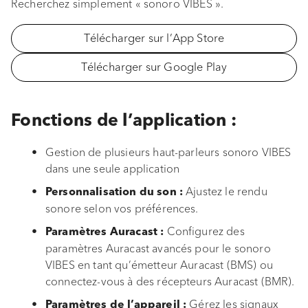
Déballer l’appareil
Recherchez simplement « sonoro VIBES ».
i
Mise en service
Télécharger sur l’App Store
o
n
Télécharger sur Google Play
Fonctions et navigation
d
Bluetooth
e
Fonctions de l’application :
Auracast
l
Gestion de plusieurs haut-parleurs sonoro VIBES
a
dans une seule application
EQ BOOST
r
Ajustez le rendu
Personnalisation du son :
Application sonoro VIBES
sonore selon vos préférences.
e
Configurez des
Paramètres Auracast :
c
Protection antivol
paramètres Auracast avancés pour le sonoro
h
VIBES en tant qu’émetteur Auracast (BMS) ou
Étui de transport
connectez-vous à des récepteurs Auracast (BMR).
e
Gérez les signaux
Remplacement de la batterie
Paramètres de l’appareil :