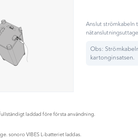
Anslut strömkabeln ti
nätanslutningsuttage
Obs: Strömkabeln
kartonginsatsen.
 fullständigt laddad före första användning.
nge. sonoro VIBES L-batteriet laddas.