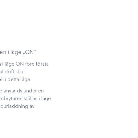
ren i läge „ON“
 i läge ON före första
l drift ska
i i detta läge.
e används under en
mbrytaren ställas i läge
upurladdning av