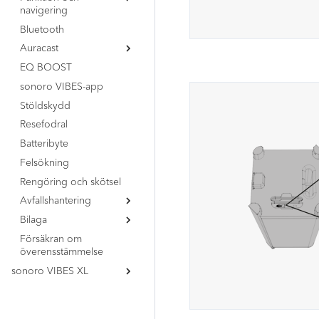
navigering
Bluetooth
Översikt
Auracast
Knapplås
EQ BOOST
Fabriksåterställning
Översikt
sonoro VIBES-app
BMS (sändare)
Stöldskydd
BMR (mottagare)
Resefodral
Batteribyte
Felsökning
Rengöring och skötsel
Avfallshantering
Bilaga
Kassera förpackningen
Försäkran om
Kassera enheten
Godkännandemärkningar
överensstämmelse
sonoro VIBES XL
Dokumentinformation
Säkerhetsinformation