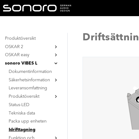
Driftsättni
Produktöversikt
OSKAR 2
OSKAR easy
Dokumentinformation
Säkerhetsinformation
Dokumentinformation
sonoro VIBES L
Säkerhetsinformation
Dokumentinformation
Allmänna
säkerhetsanvisningar
Säkerhetsinformation
Allmänna
Batteri
säkerhetsanvisningar
Leveransomfattning
Allmänna
Batteri
säkerhetsanvisningar
Produktöversikt
Batteri
Status-LED
Ovansida
Tekniska data
Undersida
Packa upp enheten
Idrifttagning
Funktion och