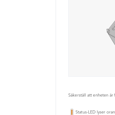
Avfallshantering
Bilaga
Kassera förpackningen
Försäkran om
Kassera enheten
Godkännandemärkningar
överensstämmelse
Säkerställ att enheten är
Status-LED lyser ora