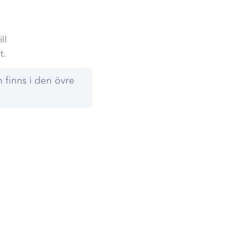
ll
t.
 finns i den övre