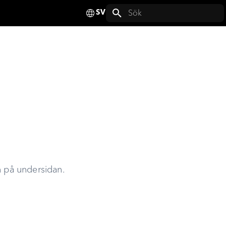
Deutsch
Initialiserar sök
English
Français
Español
Italiano
Nederlands
Polski
Svenska
n på undersidan.