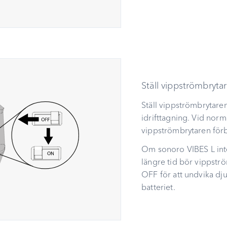
Ställ vippströmbryta
Ställ vippströmbrytaren
idrifttagning. Vid norma
vippströmbrytaren förbl
Om sonoro VIBES L int
längre tid bör vippströ
OFF för att undvika dj
batteriet.