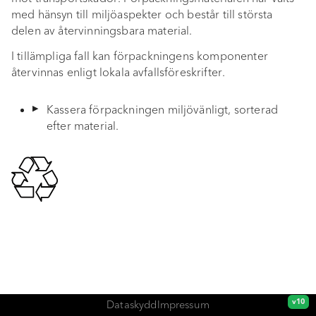
med hänsyn till miljöaspekter och består till största
a
Idrifttagning
delen av återvinningsbara material.
r
Funktion och navigering
I tillämpliga fall kan förpackningens komponenter
s
återvinnas enligt lokala avfallsföreskrifter.
Bluetooth
ö
Kassera förpackningen miljövänligt, sorterad
k
Auracast
efter material.
EQ BOOST
sonoro VIBES-app
Stöldskydd
Resefodral
Batteribyte
Dataskydd
Impressum