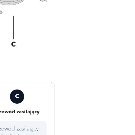
C
zewód zasilający
zewód zasilający