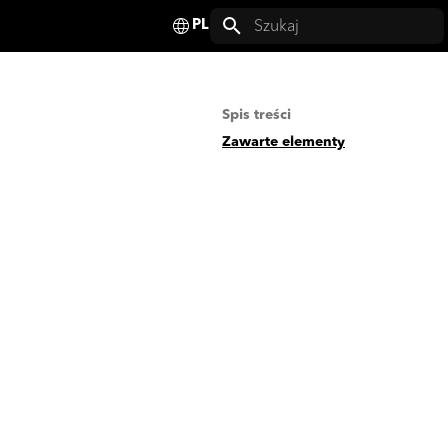
Deutsch
Inicjowanie wyszukiwania
English
Spis treści
Français
Zawarte elementy
Español
Italiano
Nederlands
Polski
Svenska