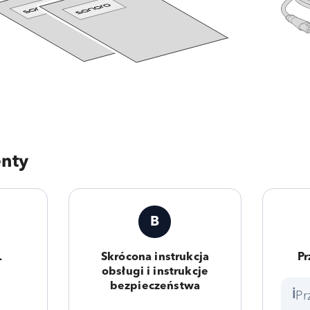
nty
B
L
Skrócona instrukcja
Pr
obsługi i instrukcje
bezpieczeństwa
Pr
ℹ