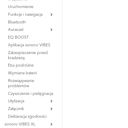
Uruchomienie
Funkcje i nawigacja
Bluetooth
Przegląd
Auracast
Blokada klawiszy
EQ BOOST
Przywracanie ustawień
Przegląd
fabrycznych
Aplikacja sonoro VIBES
BMS (nadajnik)
Zabezpieczenie przed
BMR (odbiornik)
kradzieżą
Etui podróżne
Wymiana baterii
Rozwiązywanie
problemów
Czyszczenie i pielęgnacja
Utylizacja
Załącznik
Utylizacja opakowania
Deklaracja zgodności
Utylizacja urządzenia
Oznaczenia zgodności
sonoro VIBES XL