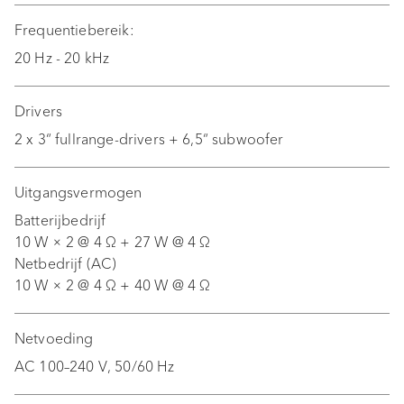
a
Ingebruikname
Frequentiebereik:
l
20 Hz - 20 kHz
Functies en navigatie
i
Drivers
Bluetooth
s
2 x 3“ fullrange-drivers + 6,5“ subwoofer
e
Auracast
r
Uitgangsvermogen
EQ BOOST
e
Batterijbedrijf
10 W × 2 @ 4 Ω + 27 W @ 4 Ω
n
sonoro VIBES-app
Netbedrijf (AC)
10 W × 2 @ 4 Ω + 40 W @ 4 Ω
Diefstalbeveiliging
Reisetui
Netvoeding
AC 100–240 V, 50/60 Hz
Batterij vervangen