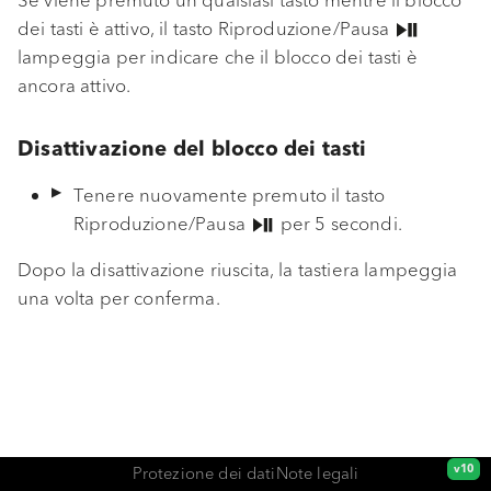
Se viene premuto un qualsiasi tasto mentre il blocco
l
dei tasti è attivo, il tasto Riproduzione/Pausa
Installazione
lampeggia per indicare che il blocco dei tasti è
a
ancora attivo.
Messa in funzione
r
Funzioni e navigazione
i
Disattivazione del blocco dei tasti
c
Bluetooth
Tenere nuovamente premuto il tasto
e
Riproduzione/Pausa
per 5 secondi.
Auracast
r
Dopo la disattivazione riuscita, la tastiera lampeggia
una volta per conferma.
c
EQ BOOST
a
App sonoro VIBES
Protezione antifurto
Custodia da viaggio
Protezione dei dati
Note legali