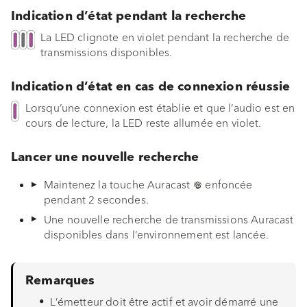
Installation
i
Indication d’état pendant la recherche
La LED clignote en violet pendant la recherche de
Mise en service
o
transmissions disponibles.
n
Fonctions et navigation
Indication d’état en cas de connexion réussie
d
Bluetooth
Lorsqu’une connexion est établie et que l’audio est en
e
cours de lecture, la LED reste allumée en violet.
Auracast
l
Lancer une nouvelle recherche
a
EQ BOOST
Maintenez la touche Auracast
enfoncée
r
pendant 2 secondes.
Application sonoro VIBES
e
Une nouvelle recherche de transmissions Auracast
disponibles dans l’environnement est lancée.
c
Protection antivol
h
Étui de transport
Remarques
e
L’émetteur doit être actif et avoir démarré une
Remplacement de la batterie